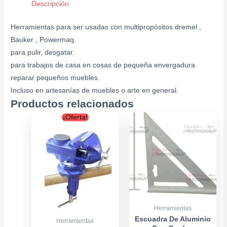
Descripción
Herramientas para ser usadas con multipropósitos dremel ,
Bauker , Powermaq.
para pulir, desgatar.
para trabajos de casa en cosas de pequeña envergadura
reparar pequeños muebles.
Incluso en artesanías de muebles o arte en general.
Productos relacionados
Original
Current
¡Oferta!
price
price
was:
is:
$16.900.
$12.900.
Herramientas
Escuadra De Aluminio
Herramientas