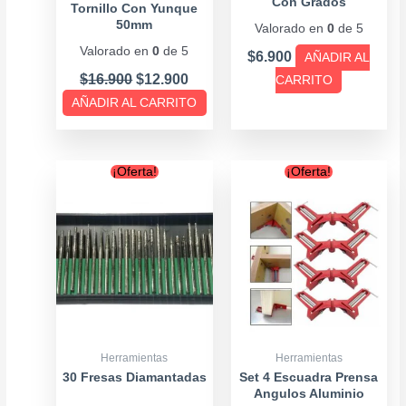
Con Grados
Tornillo Con Yunque
50mm
Valorado en
0
de 5
Valorado en
0
de 5
$
6.900
AÑADIR AL
$
16.900
$
12.900
CARRITO
AÑADIR AL CARRITO
Original
Current
Original
Curren
¡Oferta!
¡Oferta!
price
price
price
price
was:
is:
was:
is:
$6.900.
$5.690.
$12.900.
$9.900
Herramientas
Herramientas
30 Fresas Diamantadas
Set 4 Escuadra Prensa
Angulos Aluminio