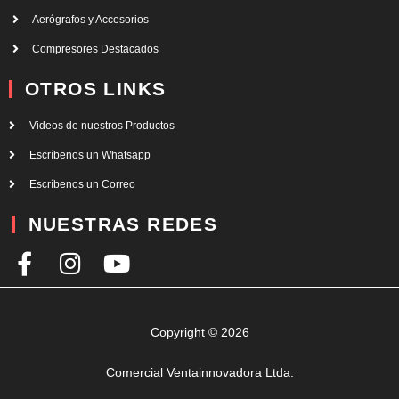
Aerógrafos y Accesorios
Compresores Destacados
OTROS LINKS
Videos de nuestros Productos
Escríbenos un Whatsapp
Escríbenos un Correo
NUESTRAS REDES
F
I
Y
a
n
o
c
s
u
e
t
t
Copyright © 2026
b
a
u
Comercial Ventainnovadora Ltda.
o
g
b