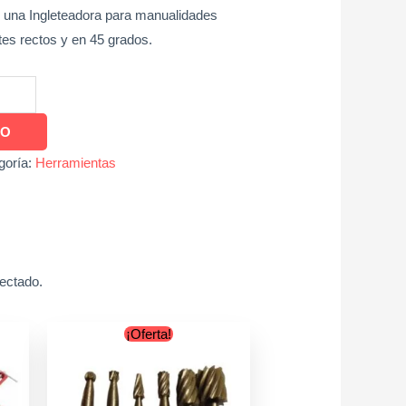
n una Ingleteadora para manualidades
rtes rectos y en 45 grados.
TO
goría:
Herramientas
yectado.
Original
Current
¡Oferta!
price
price
was:
is:
$8.900.
$5.900.