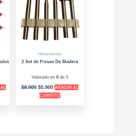
Herramientas
gulos
2 Set de Fresas De Madera
Valorado en
0
de 5
$
8.900
$
5.900
 AL
AÑADIR AL
CARRITO