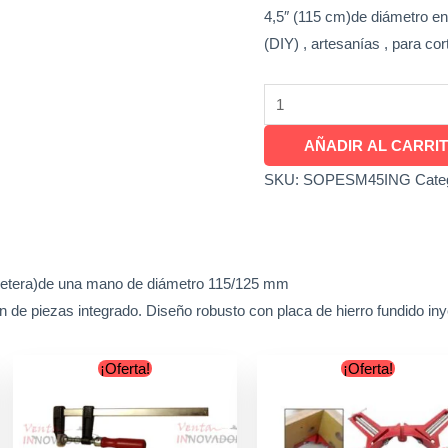
4,5″ (115 cm)de diámetro e
(DIY) , artesanías , para co
AÑADIR AL CARRI
SKU:
SOPESM45ING
Cate
alletera)de una mano de diámetro 115/125 mm
ión de piezas integrado. Diseño robusto con placa de hierro fundido in
Original
Current
Original
Current
¡Oferta!
¡Oferta!
price
price
price
price
was:
is:
was:
is:
$13.900.
$11.900.
$12.900.
$9.900.