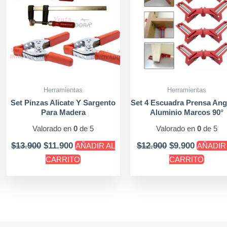
Herramientas
Herramientas
Set Pinzas Alicate Y Sargento
Set 4 Escuadra Prensa An
Para Madera
Aluminio Marcos 90°
Carpintero
Valorado en
0
de 5
Valorado en
0
de 5
$
13.900
$
11.900
$
12.900
$
9.900
AÑADIR AL
AÑADIR
CARRITO
CARRITO