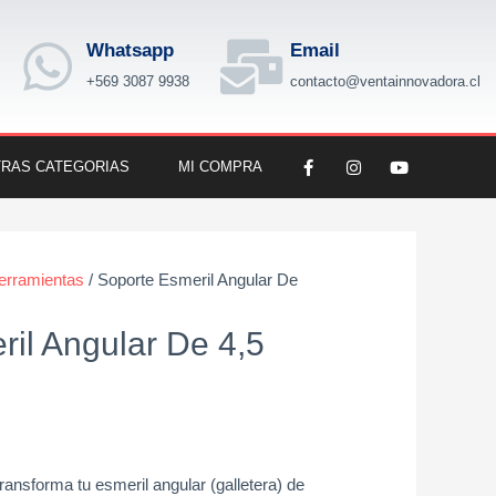
Whatsapp
Email
+569 3087 9938
contacto@ventainnovadora.cl
F
I
Y
RAS CATEGORIAS
MI COMPRA
a
n
o
c
s
u
e
t
t
b
a
u
o
g
b
o
r
e
k
a
erramientas
/ Soporte Esmeril Angular De
-
m
f
il Angular De 4,5
ransforma tu esmeril angular (galletera) de