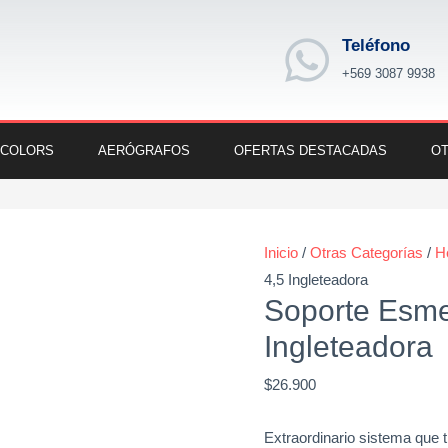
Teléfono
+569 3087 9938
 COLORS
AERÓGRAFOS
OFERTAS DESTACADAS
OT
Soporte
Esmeril
Inicio
/
Otras Categorías
/
H
Angular
4,5 Ingleteadora
De
Soporte Esmer
4,5
Ingleteadora
Ingleteadora
cantidad
$
26.900
Extraordinario sistema que t