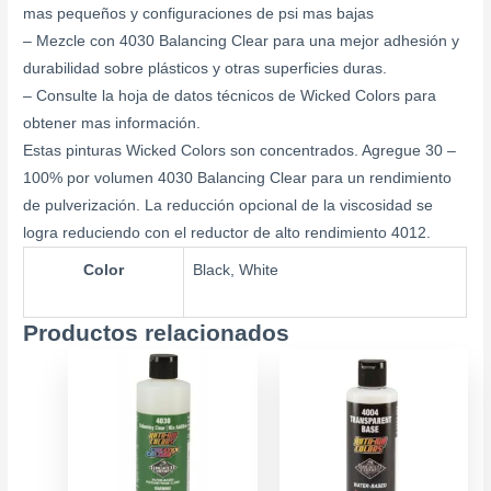
mas pequeños y configuraciones de psi mas bajas
– Mezcle con 4030 Balancing Clear para una mejor adhesión y
durabilidad sobre plásticos y otras superficies duras.
– Consulte la hoja de datos técnicos de Wicked Colors para
obtener mas información.
Estas pinturas Wicked Colors son concentrados. Agregue 30 –
100% por volumen 4030 Balancing Clear para un rendimiento
de pulverización. La reducción opcional de la viscosidad se
logra reduciendo con el reductor de alto rendimiento 4012.
Color
Black, White
Productos relacionados
Price
Este
Este
range:
producto
produ
$7.900
tiene
tiene
through
múltiples
múlti
$11.900
variantes.
varia