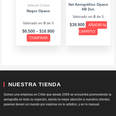
pueden
Set Aerográfico Opaco
Airbrush Colors
AB 2oz.
elegir
Negro Opaco
Valorado en
0
de 5
en
Valorado en
0
de 5
la
$
39.900
AÑADIR AL
página
$
6.500
–
$
16.900
CARRITO
de
COMPRAR
producto
NUESTRA TIENDA
Somos una empresa en Chile que desde 2009 se encuentra promoviendo la
aerografía en todo su espectro, dando la mejor atención a nuestros clientes,
quienes tienen un mundo por explorar en lo artístico, y en lo manual.