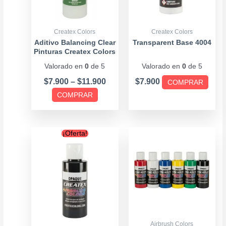
Las
Las
opciones
opcio
se
se
Createx Colors
Createx Colors
pueden
pued
Aditivo Balancing Clear
Transparent Base 4004
Pinturas Createx Colors
elegir
elegir
Valorado en
0
de 5
Valorado en
0
de 5
en
en
la
la
$
7.900
–
$
11.900
$
7.900
COMPRAR
página
págin
COMPRAR
de
de
producto
produ
Price
Este
¡Oferta!
range:
producto
$6.500
tiene
through
múltiples
$16.900
variantes.
Las
opciones
se
Airbrush Colors