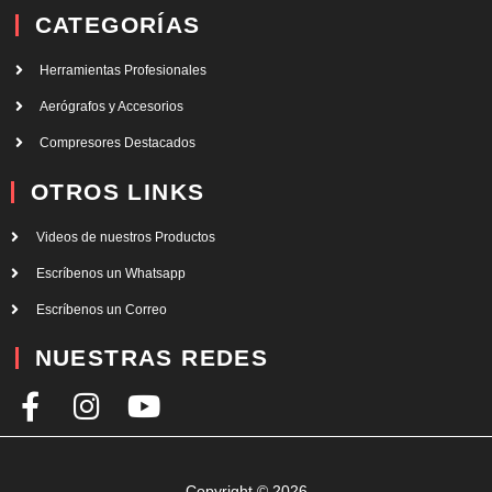
CATEGORÍAS
Herramientas Profesionales
Aerógrafos y Accesorios
Compresores Destacados
OTROS LINKS
Videos de nuestros Productos
Escríbenos un Whatsapp
Escríbenos un Correo
NUESTRAS REDES
F
I
Y
a
n
o
c
s
u
Copyright © 2026