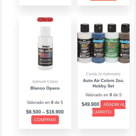
producto
producto
Price
Este
¡Oferta!
range:
producto
$6.500
tiene
through
múltiples
$16.900
variantes.
Las
opciones
se
Candy 2o Automotriz
pueden
Auto Air Colors 2oz.
Airbrush Colors
Hobby Set
elegir
Blanco Opaco
Valorado en
0
de 5
en
Valorado en
0
de 5
la
$
49.900
AÑADIR AL
página
$
6.500
–
$
16.900
CARRITO
de
COMPRAR
producto