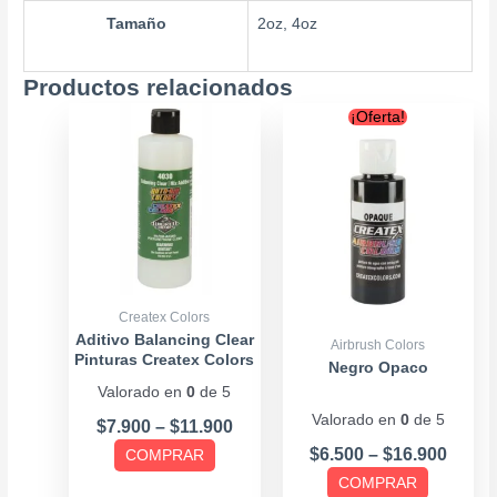
Tamaño
2oz, 4oz
Productos relacionados
Price
Price
Este
Este
¡Oferta!
range:
range
producto
producto
$7.900
$6.50
tiene
tiene
through
throu
múltiples
múltiples
$11.900
$16.9
variantes.
variantes.
Las
Las
opciones
opciones
se
se
Createx Colors
pueden
pueden
Aditivo Balancing Clear
Airbrush Colors
Pinturas Createx Colors
elegir
elegir
Negro Opaco
Valorado en
0
de 5
en
en
Valorado en
0
de 5
la
la
$
7.900
–
$
11.900
página
página
$
6.500
–
$
16.900
COMPRAR
de
de
COMPRAR