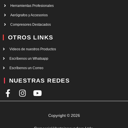
Herramientas Profesionales
Aerógrafos y Accesorios
Compresores Destacados
OTROS LINKS
Videos de nuestros Productos
Escríbenos un Whatsapp
Escríbenos un Correo
NUESTRAS REDES
F
I
Y
a
n
o
c
s
u
e
t
t
Copyright © 2026
b
a
u