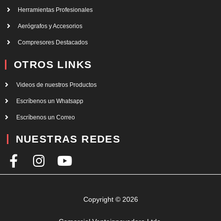
Herramientas Profesionales
Aerógrafos y Accesorios
Compresores Destacados
OTROS LINKS
Videos de nuestros Productos
Escríbenos un Whatsapp
Escríbenos un Correo
NUESTRAS REDES
F
I
Y
a
n
o
c
s
u
e
t
t
Copyright © 2026
b
a
u