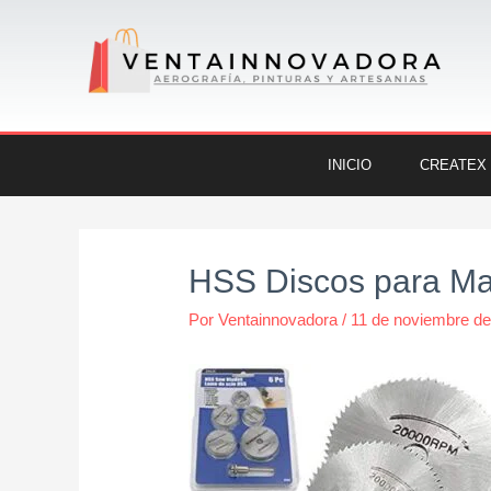
Ir
al
contenido
INICIO
CREATEX
Navegación
de
HSS Discos para M
entradas
Por
Ventainnovadora
/
11 de noviembre d