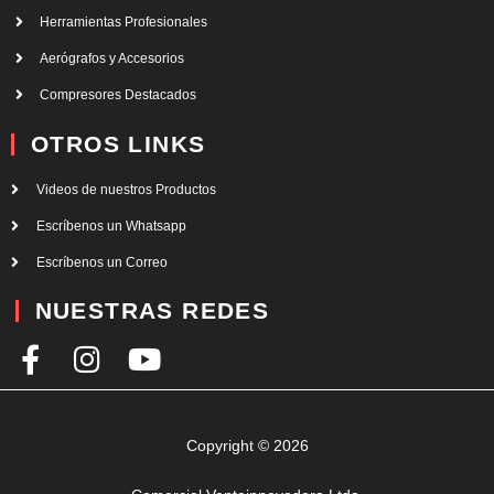
Herramientas Profesionales
Aerógrafos y Accesorios
Compresores Destacados
OTROS LINKS
Videos de nuestros Productos
Escríbenos un Whatsapp
Escríbenos un Correo
NUESTRAS REDES
F
I
Y
a
n
o
c
s
u
e
t
t
Copyright © 2026
b
a
u