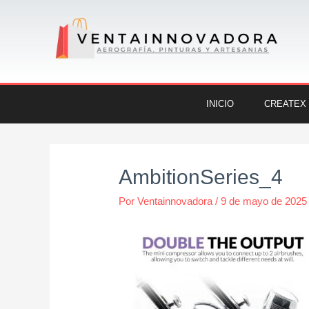
Ir
al
contenido
INICIO
CREATEX
Navegación
de
AmbitionSeries_4
entradas
Por
Ventainnovadora
/
9 de mayo de 2025