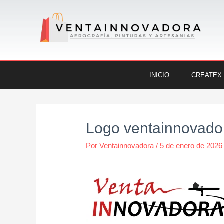
Ir
al
contenido
INICIO
CREATEX
Navegación
de
Logo ventainnovado
entradas
Por
Ventainnovadora
/
5 de enero de 2026