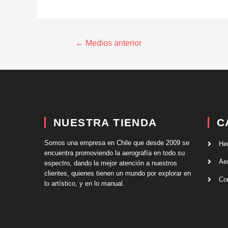
←
Medios anterior
NUESTRA TIENDA
C
Somos una empresa en Chile que desde 2009 se
He
encuentra promoviendo la aerografía en todo su
Ae
espectro, dando la mejor atención a nuestros
clientes, quienes tienen un mundo por explorar en
Co
lo artístico, y en lo manual.