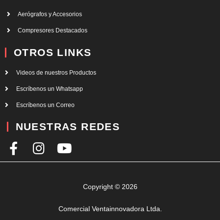
Aerógrafos y Accesorios
Compresores Destacados
OTROS LINKS
Videos de nuestros Productos
Escríbenos un Whatsapp
Escríbenos un Correo
NUESTRAS REDES
F
I
Y
a
n
o
c
s
u
e
t
t
Copyright © 2026
b
a
u
Comercial Ventainnovadora Ltda.
o
g
b