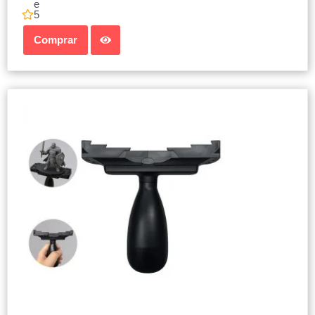
e
5
Comprar