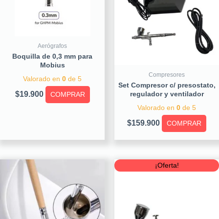
Aerógrafos
Boquilla de 0,3 mm para
Mobius
Compresores
Valorado en
0
de 5
Set Compresor c/ presostato,
$
19.900
regulador y ventilador
COMPRAR
Valorado en
0
de 5
$
159.900
COMPRAR
Original
Curre
¡Oferta!
price
price
was:
is:
$79.900.
$59.90