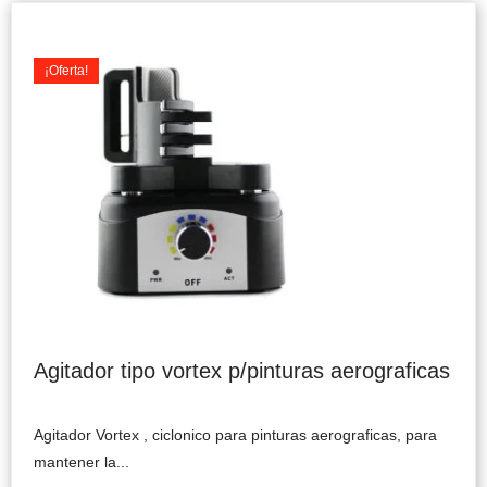
Original
Current
price
price
was:
is:
¡Oferta!
$69.990.
$59.900.
Agitador tipo vortex p/pinturas aerograficas
Agitador Vortex , ciclonico para pinturas aerograficas, para
mantener la...