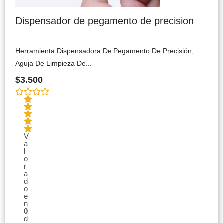
Dispensador de pegamento de precision
Herramienta Dispensadora De Pegamento De Precisión,
Aguja De Limpieza De...
$
3.500
V
a
l
o
r
a
d
o
e
n
0
d