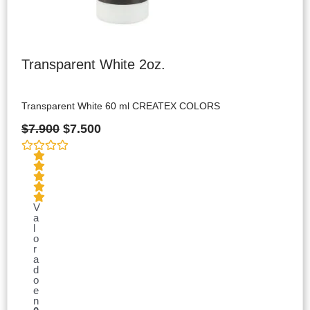
Transparent White 2oz.
Transparent White 60 ml CREATEX COLORS
$
7.900
$
7.500
V
a
l
o
r
a
d
o
e
n