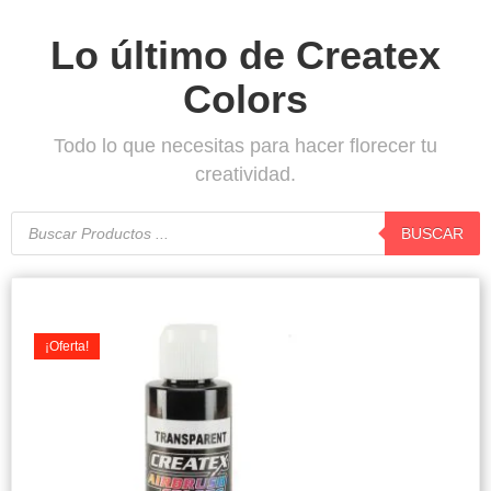
Lo último de Createx
Colors
Todo lo que necesitas para hacer florecer tu
creatividad.
Búsqueda
de
BUSCAR
productos
Original
Current
price
price
was:
is:
¡Oferta!
$7.900.
$7.500.