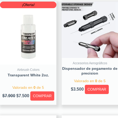
Original
Current
¡Oferta!
price
price
was:
is:
$7.900.
$7.500.
Accesorios Aerográficos
Dispensador de pegamento de
Airbrush Colors
precision
Transparent White 2oz.
Valorado en
0
de 5
Valorado en
0
de 5
$
3.500
COMPRAR
$
7.900
$
7.500
COMPRAR