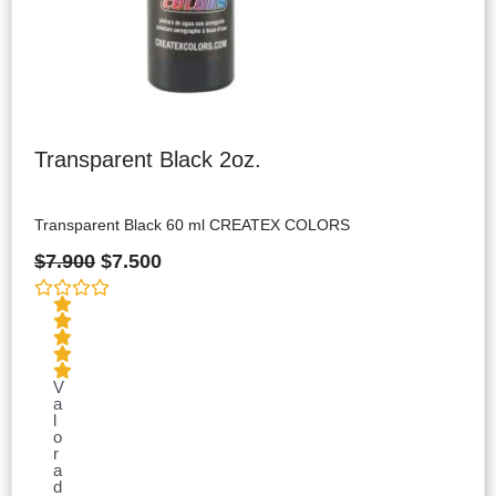
Transparent Black 2oz.
Transparent Black 60 ml CREATEX COLORS
$
7.900
$
7.500
V
a
l
o
r
a
d