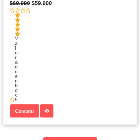
$
69.990
$
59.900
V
a
l
o
r
a
d
o
e
n
0
d
e
5
Comprar