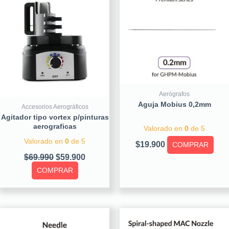
$69.990.
$59.900.
Aerógrafos
Aguja Mobius 0,2mm
Accesorios Aerográficos
Agitador tipo vortex p/pinturas
aerograficas
Valorado en
0
de 5
Valorado en
0
de 5
$
19.900
COMPRAR
$
69.990
$
59.900
COMPRAR