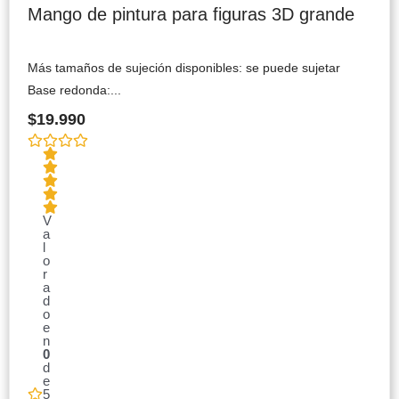
Mango de pintura para figuras 3D grande
Más tamaños de sujeción disponibles: se puede sujetar
Base redonda:...
$
19.990
V
a
l
o
r
a
d
o
e
n
0
d
e
5