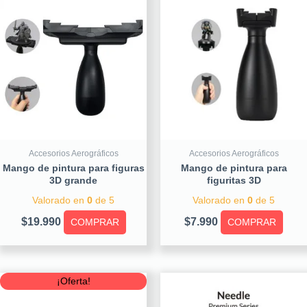
Accesorios Aerográficos
Accesorios Aerográficos
Mango de pintura para figuras
Mango de pintura para
3D grande
figuritas 3D
Valorado en
0
de 5
Valorado en
0
de 5
$
19.990
$
7.990
COMPRAR
COMPRAR
Original
Current
¡Oferta!
price
price
was:
is: