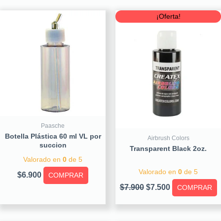
Original
Current
¡Oferta!
price
price
was:
is:
$7.900.
$7.500.
Paasche
Botella Plástica 60 ml VL por
Airbrush Colors
succion
Transparent Black 2oz.
Valorado en
0
de 5
Valorado en
0
de 5
$
6.900
COMPRAR
$
7.900
$
7.500
COMPRAR