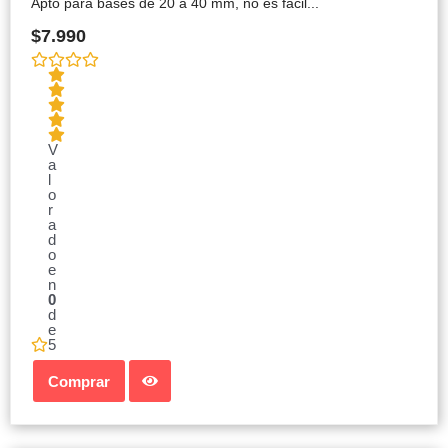
Apto para bases de 20 a 40 mm, no es fácil...
$
7.990
V
a
l
o
r
a
d
o
e
n
0
d
e
5
Comprar