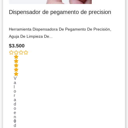
Dispensador de pegamento de precision
Herramienta Dispensadora De Pegamento De Precisión,
Aguja De Limpieza De...
$
3.500
V
a
l
o
r
a
d
o
e
n
0
d