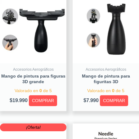
Accesorios Aerográficos
Accesorios Aerográficos
Mango de pintura para figuras
Mango de pintura para
3D grande
figuritas 3D
Valorado en
0
de 5
Valorado en
0
de 5
$
19.990
$
7.990
COMPRAR
COMPRAR
Original
Current
¡Oferta!
price
price
was:
is: