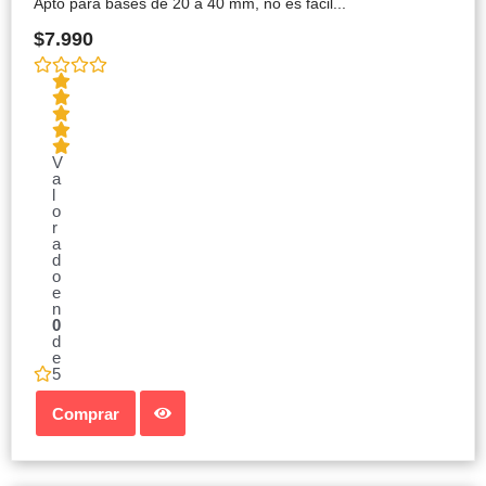
Apto para bases de 20 a 40 mm, no es fácil...
$
7.990
V
a
l
o
r
a
d
o
e
n
0
d
e
5
Comprar