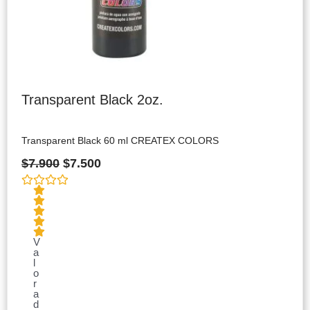
Transparent Black 2oz.
Transparent Black 60 ml CREATEX COLORS
$
7.900
$
7.500
V
a
l
o
r
a
d