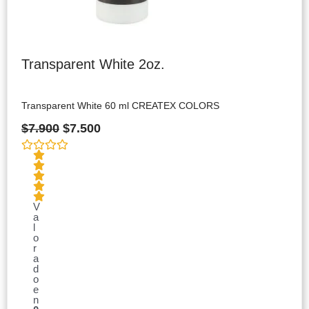
Transparent White 2oz.
Transparent White 60 ml CREATEX COLORS
$
7.900
$
7.500
V
a
l
o
r
a
d
o
e
n