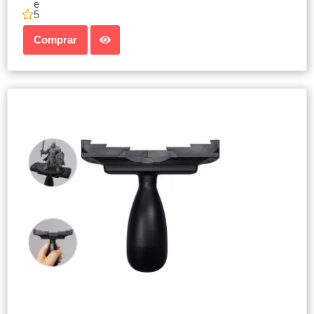
e
5
Comprar