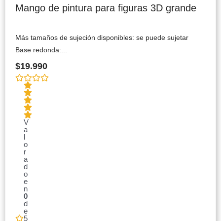
Mango de pintura para figuras 3D grande
Más tamaños de sujeción disponibles: se puede sujetar
Base redonda:...
$
19.990
V
a
l
o
r
a
d
o
e
n
0
d
e
5