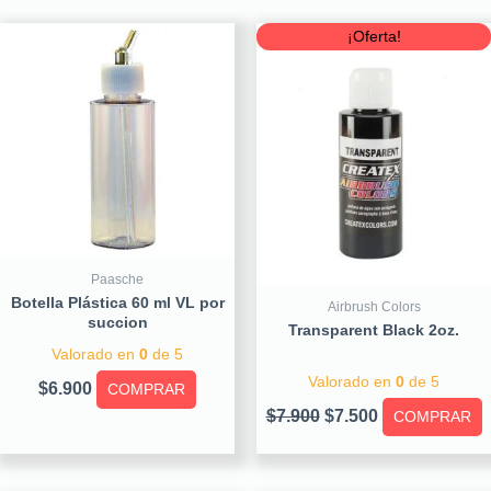
Original
Current
¡Oferta!
price
price
was:
is:
$7.900.
$7.500.
Paasche
Botella Plástica 60 ml VL por
Airbrush Colors
succion
Transparent Black 2oz.
Valorado en
0
de 5
Valorado en
0
de 5
$
6.900
COMPRAR
$
7.900
$
7.500
COMPRAR