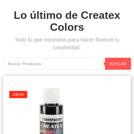
Lo último de Createx
Colors
Todo lo que necesitas para hacer florecer tu
creatividad.
Búsqueda
de
BUSCAR
productos
Original
Current
price
price
was:
is:
¡Oferta!
$7.900.
$7.500.