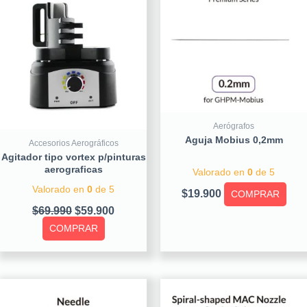
$69.990.
$59.900.
Aerógrafos
Aguja Mobius 0,2mm
Accesorios Aerográficos
Agitador tipo vortex p/pinturas
aerograficas
Valorado en
0
de 5
Valorado en
0
de 5
$
19.900
COMPRAR
$
69.990
$
59.900
COMPRAR