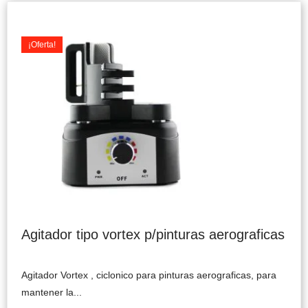
Original
Current
price
price
was:
is:
¡Oferta!
$69.990.
$59.900.
Agitador tipo vortex p/pinturas aerograficas
Agitador Vortex , ciclonico para pinturas aerograficas, para
mantener la...