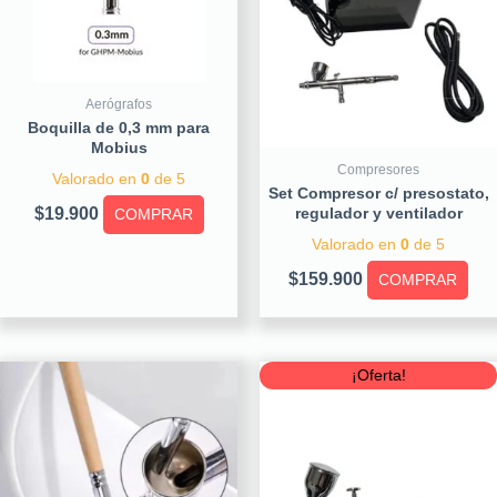
Aerógrafos
Boquilla de 0,3 mm para
Mobius
Compresores
Valorado en
0
de 5
Set Compresor c/ presostato,
$
19.900
regulador y ventilador
COMPRAR
Valorado en
0
de 5
$
159.900
COMPRAR
Original
Curre
¡Oferta!
price
price
was:
is:
$79.900.
$59.90