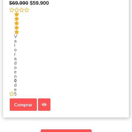
$
69.990
$
59.900
V
a
l
o
r
a
d
o
e
n
0
d
e
5
Comprar