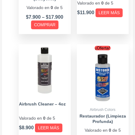
elegir
Valorado en
0
de 5
Valorado en
0
de 5
en
$
11.900
LEER MÁS
la
$
7.900
–
$
17.900
página
COMPRAR
de
producto
Original
Curren
Este
¡Oferta!
price
price
producto
was:
is:
tiene
$12.900.
$9.900
múltiples
variantes.
Las
opciones
se
Airbrush Cleaner – 4oz
pueden
Airbrush Colors
elegir
Restaurador (Limpieza
Valorado en
0
de 5
Profunda)
en
$
8.900
LEER MÁS
Valorado en
0
de 5
la