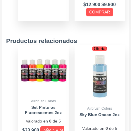
página
$
12.900
$
9.900
de
COMPRAR
producto
Productos relacionados
Original
Current
¡Oferta!
price
price
was:
is:
$6.900.
$6.500.
Airbrush Colors
Set Pinturas
Airbrush Colors
Fluorescentes 2oz
Sky Blue Opaco 2oz
Valorado en
0
de 5
Valorado en
0
de 5
$
33.900
AÑADIR AL