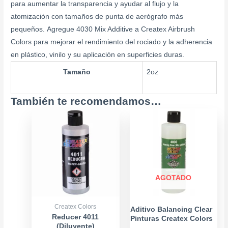
para aumentar la transparencia y ayudar al flujo y la
atomización con tamaños de punta de aerógrafo más
pequeños. Agregue 4030 Mix Additive a Createx Airbrush
Colors para mejorar el rendimiento del rociado y la adherencia
en plástico, vinilo y su aplicación en superficies duras.
Tamaño
2oz
También te recomendamos…
Price
Este
range:
producto
$7.900
tiene
through
múltiples
$17.900
variantes.
Las
AGOTADO
opciones
se
Createx Colors
Aditivo Balancing Clear
pueden
Reducer 4011
Pinturas Createx Colors
(Diluyente)
– 4oz