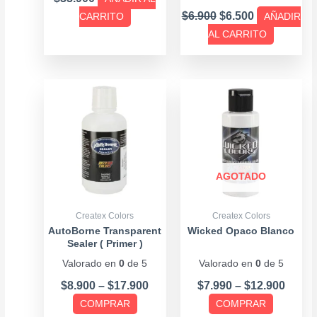
$
6.900
$
6.500
CARRITO
AÑADIR
AL CARRITO
Price
Price
Este
Este
range:
range
producto
producto
$8.900
$7.99
tiene
tiene
through
throu
múltiples
múltiples
$17.900
$12.9
variantes.
variantes.
Las
Las
AGOTADO
opciones
opciones
se
se
Createx Colors
Createx Colors
pueden
pueden
AutoBorne Transparent
Wicked Opaco Blanco
Sealer ( Primer )
elegir
elegir
Valorado en
0
de 5
Valorado en
0
de 5
en
en
la
la
$
8.900
–
$
17.900
$
7.990
–
$
12.900
página
página
COMPRAR
COMPRAR