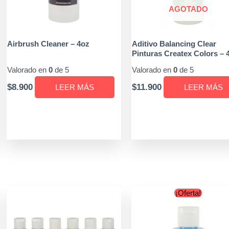
nes
AGOTADO
n
Airbrush Cleaner – 4oz
Aditivo Balancing Clear
Pinturas Createx Colors – 
Valorado en
0
de 5
Valorado en
0
de 5
a
$
8.900
$
11.900
LEER MÁS
LEER MÁS
cto
Original
Current
ste
¡Oferta!
price
price
roducto
was:
is:
ene
$6.900.
$6.500.