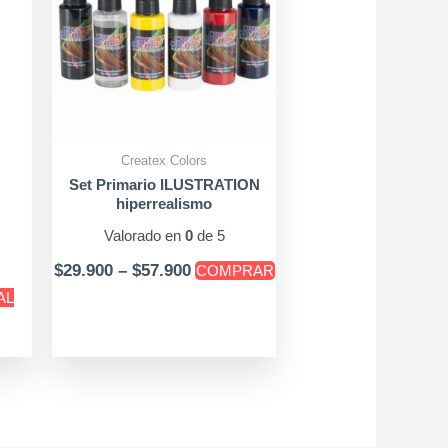
múltiples
$57.900
variantes.
Las
opciones
se
pueden
Createx Colors
elegir
Set Primario ILUSTRATION
en
hiperrealismo
la
Valorado en
0
de 5
página
$
29.900
–
$
57.900
COMPRAR
de
AL
producto