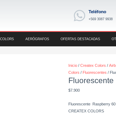
Teléfono
+569 3087 9938
 COLORS
AERÓGRAFOS
OFERTAS DESTACADAS
OT
Fluorescente
Raspberry
Inicio
/
Createx Colors
/
Air
cantidad
Colors
/
Fluorescentes
/ Flu
Fluorescente
$
7.900
Fluorescente Raspberry 60
CREATEX COLORS