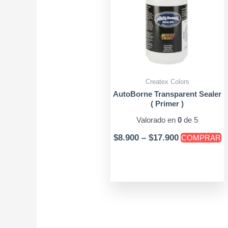
mú
$17.900
va
L
o
s
p
Createx Colors
el
AutoBorne Transparent Sealer
e
( Primer )
la
Valorado en
0
de 5
p
$
8.900
–
$
17.900
COMPRAR
d
p