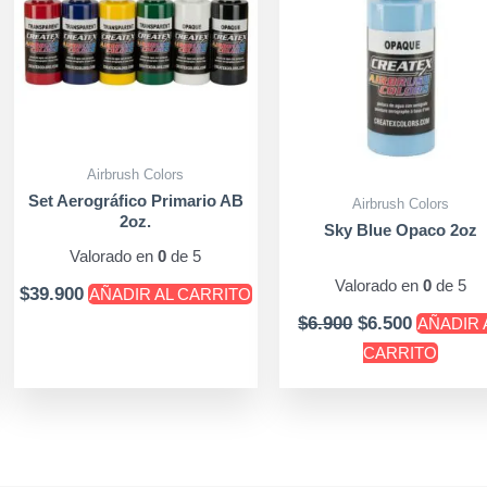
ltiples
riantes.
as
pciones
e
ueden
Airbrush Colors
egir
Set Aerográfico Primario AB
Airbrush Colors
n
2oz.
Sky Blue Opaco 2oz
Valorado en
0
de 5
ágina
Valorado en
0
de 5
$
39.900
AÑADIR AL CARRITO
e
$
6.900
$
6.500
AÑADIR 
roducto
CARRITO