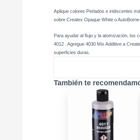
Aplique colores Perlados e iridiscentes
sobre Createx Opaque White o AutoBorne 
Para ayudar al flujo y la atomización, los 
4012 . Agregue 4030 Mix Additive a Createx
superficies duras.
También te recomenda
Price
Este
range:
produ
$7.900
tiene
throug
múltip
$17.90
varian
Las