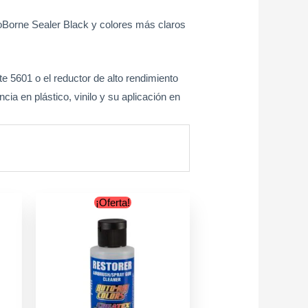
oBorne Sealer Black y colores más claros
te 5601 o el reductor de alto rendimiento
ia en plástico, vinilo y su aplicación en
Original
Current
Este
¡Oferta!
price
price
producto
was:
is:
tiene
$12.900.
$9.900.
múltiples
variantes.
Las