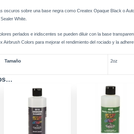
 más oscuros sobre una base negra como Createx Opaque Black o Aut
Sealer White.
colores perlados e iridiscentes se pueden diluir con la base transparen
 Airbrush Colors para mejorar el rendimiento del rociado y la adherenc
Tamaño
2oz
mos…
cto
h
les
0
tes.