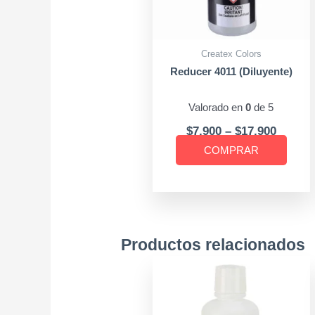
opcio
se
puede
Createx Colors
elegir
Reducer 4011 (Diluyente)
en
la
Valorado en
0
de 5
págin
$
7.900
–
$
17.900
de
COMPRAR
produ
Productos relacionados
Price
E
range:
p
$8.900
ti
through