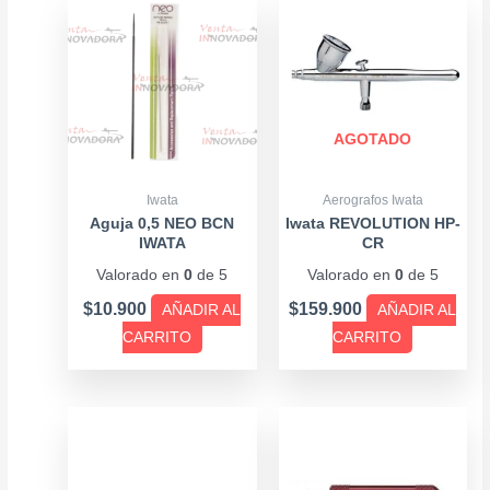
AGOTADO
Iwata
Aerografos Iwata
Aguja 0,5 NEO BCN
Iwata REVOLUTION HP-
IWATA
CR
Valorado en
0
de 5
Valorado en
0
de 5
$
10.900
$
159.900
AÑADIR AL
AÑADIR AL
CARRITO
CARRITO