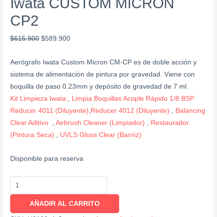
Iwata CUSTOM MICRON
CP2
$
615.900
$
589.900
Aerógrafo Iwata Custom Micron CM-CP es de doble acción y
sistema de alimentación de pintura por gravedad. Viene con
boquilla de paso 0.23mm y depósito de gravedad de 7 ml.
Kit Limpieza Iwata
,
Limpia Boquillas
Acople Rápido 1/8 BSP
Reducer 4011 (Diluyente)
,
Reducer 4012 (Diluyente)
,
Balancing
Clear Aditivo
,
Airbrush Cleaner (Limpiador)
,
Restaurador
(Pintura Seca)
,
UVLS Gloss Clear (Barniz)
Disponible para reserva
AÑADIR AL CARRITO