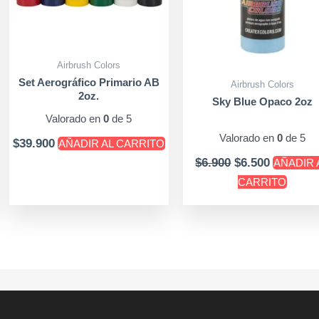
Airbrush Colors
Set Aerográfico Primario AB
Airbrush Colors
2oz.
Sky Blue Opaco 2oz
Valorado en
0
de 5
Valorado en
0
de 5
$
39.900
AÑADIR AL CARRITO
$
6.900
$
6.500
AÑADIR 
CARRITO