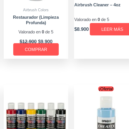
Airbrush Cleaner – 4oz
elegir
Airbrush Colors
en
Restaurador (Limpieza
Valorado en
0
de 5
la
Profunda)
a
página
$
8.900
LEER MÁS
Valorado en
0
de 5
de
$
12.900
$
9.900
cto
producto
COMPRAR
Original
Current
¡Oferta!
price
price
was:
is:
$6.900.
$6.500.