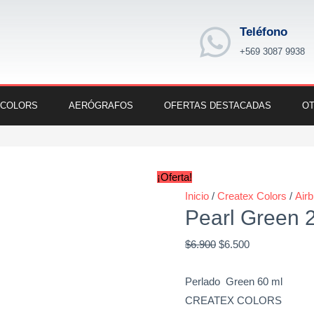
Teléfono
+569 3087 9938
 COLORS
AERÓGRAFOS
OFERTAS DESTACADAS
OT
Pearl
Original
Current
Green
price
price
¡Oferta!
2oz.
was:
is:
Inicio
/
Createx Colors
/
Air
cantidad
Pearl Green 
$6.900.
$6.500.
$
6.900
$
6.500
Perlado Green 60 ml
CREATEX COLORS