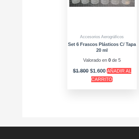
Accesorios Aerográficos
Set 6 Frascos Plásticos C/ Tapa
20 ml
Valorado en
0
de 5
$
1.800
$
1.600
AÑADIR AL
CARRITO