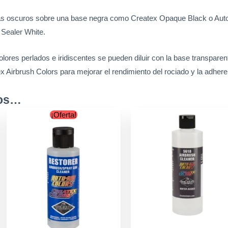
 más oscuros sobre una base negra como Createx Opaque Black o Aut
Sealer White.
colores perlados e iridiscentes se pueden diluir con la base transparen
 Airbrush Colors para mejorar el rendimiento del rociado y la adherenc
mos…
Original
Current
Este
¡Oferta!
price
price
cto
producto
was:
is:
tiene
h
$12.900.
$9.900.
les
múltiples
0
tes.
variantes.
Las
nes
opciones
se
n
pueden