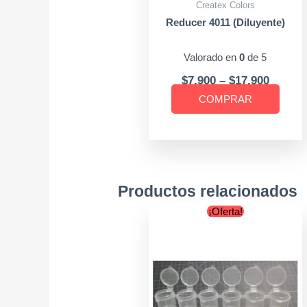
Createx Colors
elegir
Reducer 4011 (Diluyente)
en
la
Valorado en
0
de 5
págin
$
7.900
–
$
17.900
de
COMPRAR
produ
Productos relacionados
Original
Current
¡Oferta!
price
price
was:
is:
$1.800.
$1.600.