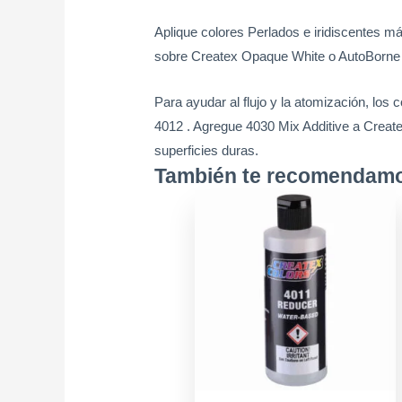
Aplique colores Perlados e iridiscentes
sobre Createx Opaque White o AutoBorne 
Para ayudar al flujo y la atomización, los 
4012 . Agregue 4030 Mix Additive a Createx
superficies duras.
También te recomenda
Price
Este
range:
produ
$7.900
tiene
throug
múltip
$17.90
varian
Las
opcio
se
puede