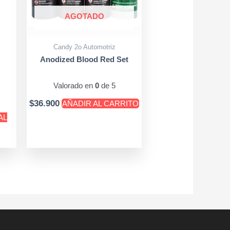
AGOTADO
Candy 2o Automotriz
Anodized Blood Red Set
Valorado en
0
de 5
$
36.900
AÑADIR AL CARRITO
AL