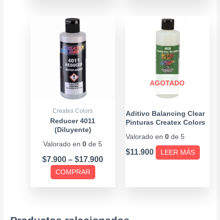
Price
Este
range:
producto
$7.900
tiene
through
múltiples
$17.900
variantes.
Las
AGOTADO
opciones
se
Createx Colors
Aditivo Balancing Clear
pueden
Reducer 4011
Pinturas Createx Colors
(Diluyente)
– 4oz
elegir
Valorado en
0
de 5
Valorado en
0
de 5
en
$
11.900
LEER MÁS
la
$
7.900
–
$
17.900
página
COMPRAR
de
producto