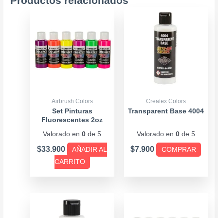
Productos relacionados
Este
produ
tiene
múlti
varia
Las
opcio
se
Airbrush Colors
Createx Colors
pued
Set Pinturas
Transparent Base 4004
Fluorescentes 2oz
elegir
Valorado en
0
de 5
Valorado en
0
de 5
en
la
$
33.900
$
7.900
AÑADIR AL
COMPRAR
págin
CARRITO
de
produ
Price
Este
range:
producto
$7.990