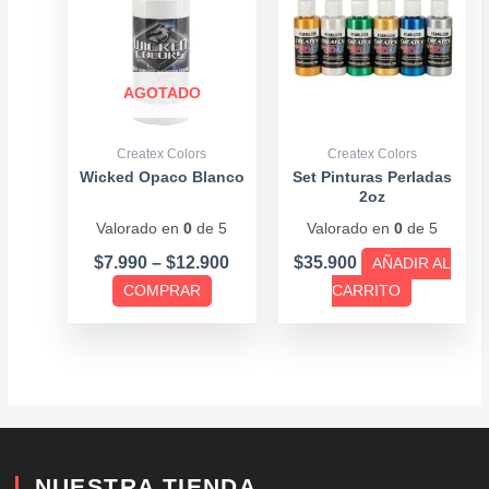
tiene
through
múltiples
$12.900
variantes.
Las
AGOTADO
opciones
se
Createx Colors
Createx Colors
pueden
Wicked Opaco Blanco
Set Pinturas Perladas
2oz
elegir
Valorado en
0
de 5
Valorado en
0
de 5
en
la
$
7.990
–
$
12.900
$
35.900
AÑADIR AL
página
COMPRAR
CARRITO
de
producto
NUESTRA TIENDA