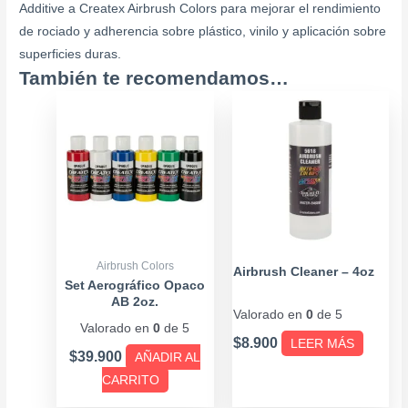
Additive a Createx Airbrush Colors para mejorar el rendimiento
de rociado y adherencia sobre plástico, vinilo y aplicación sobre
superficies duras.
También te recomendamos…
Airbrush Colors
Airbrush Cleaner – 4oz
Set Aerográfico Opaco
AB 2oz.
Valorado en
0
de 5
Valorado en
0
de 5
$
8.900
LEER MÁS
$
39.900
AÑADIR AL
CARRITO