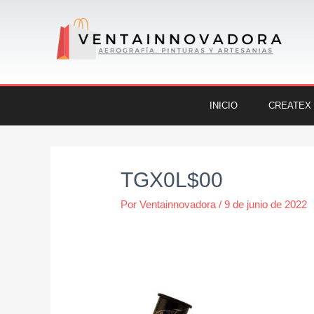
Ir
al
contenido
INICIO
CREATEX
Navegación
de
TGX0L$00
entradas
Por
Ventainnovadora
/
9 de junio de 2022